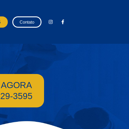
5
Contato
 AGORA
529-3595