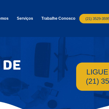
omos
Serviços
Trabalhe Conosco
(21) 3529-359
 de
LIGUE
(21) 3